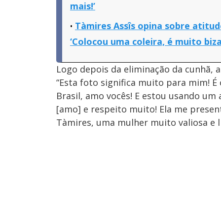
mais!’
Tàmires Assîs opina sobre atit
‘Colocou uma coleira, é muito biza
Logo depois da eliminação da cunhã, a
“Esta foto significa muito para mim! 
Brasil, amo vocês! E estou usando um
[amo] e respeito muito! Ela me prese
Tàmires, uma mulher muito valiosa e l