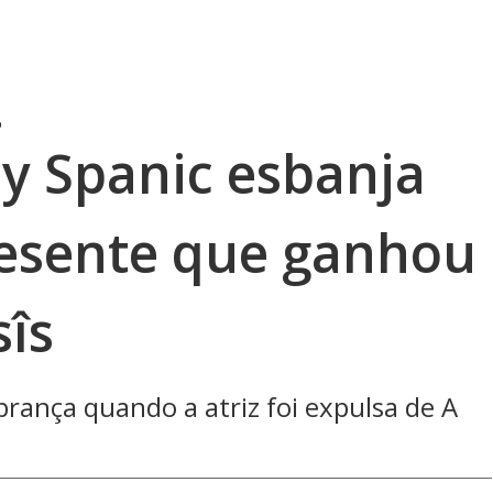
o
y Spanic esbanja
esente que ganhou
sîs
ança quando a atriz foi expulsa de A