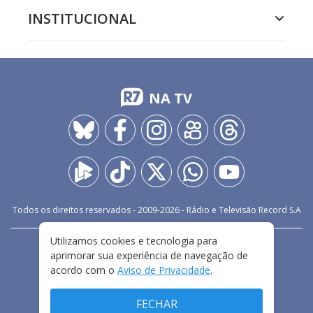
INSTITUCIONAL
NA TV
Todos os direitos reservados - 2009-
2026
- Rádio e Televisão Record S.A
Utilizamos cookies e tecnologia para
CARREIRA
FALE CONOSCO
PRIVACIDADE
aprimorar sua experiência de navegação de
TERMOS E CONDIÇÕES DE USO
acordo com o
Aviso de Privacidade
.
FECHAR