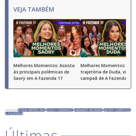
VEJA TAMBÉM
Melhores Momentos: Assista
Melhores Momentos: Conf
às principais polêmicas de
trajetória de Duda, vice-
Saory em A Fazenda 17
campeã de A Fazenda 17
DUDA-WENDLING
DUDU-CAMARGO
FABIANO-MORAES
SAORY-CARDOSO
A-FAZENDA
Últimas