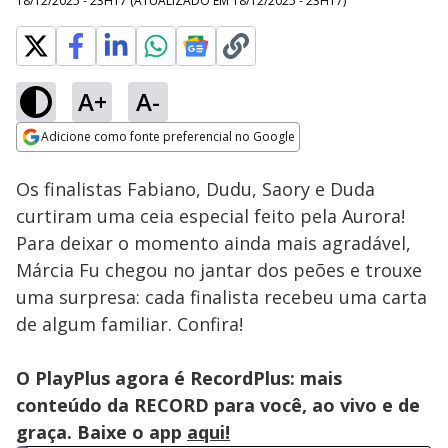
18/12/2025 - 23H17
(ATUALIZADO EM
18/12/2025 - 23H17
)
A+
A-
Loaded
:
30.70%
Adicione como fonte preferencial no Google
Ativar
Som
Opens in new window
Os finalistas Fabiano, Dudu, Saory e Duda
curtiram uma ceia especial feito pela Aurora!
Para deixar o momento ainda mais agradável,
Márcia Fu chegou no jantar dos peões e trouxe
uma surpresa: cada finalista recebeu uma carta
de algum familiar. Confira!
O PlayPlus agora é RecordPlus: mais
conteúdo da RECORD para você, ao vivo e de
graça. Baixe o app
aqui!