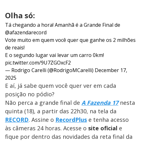
Olha só:
Tá chegando a hora! Amanhã é a Grande Final de
@afazendarecord
Vote muito em quem você quer que ganhe os 2 milhões
de reais!
E o segundo lugar vai levar um carro 0km!
pic.twitter.com/9U7ZGOxcF2
— Rodrigo Carelli (@RodrigoMCarelli)
December 17,
2025
E aí, já sabe quem você quer ver em cada
posição no pódio?
Não perca a grande final de
A Fazenda 17
nesta
quinta (18), a partir das 22h30, na tela da
RECORD
. Assine o
RecordPlus
e tenha acesso
às câmeras 24 horas. Acesse o
site oficial
e
fique por dentro das novidades da reta final da