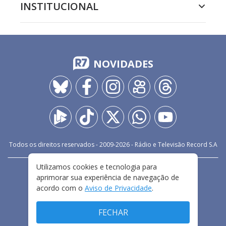
INSTITUCIONAL
NOVIDADES
Todos os direitos reservados - 2009-
2026
- Rádio e Televisão Record S.A
Utilizamos cookies e tecnologia para
CARREIRA
FALE CONOSCO
PRIVACIDADE
aprimorar sua experiência de navegação de
TERMOS E CONDIÇÕES DE USO
acordo com o
Aviso de Privacidade
.
FECHAR