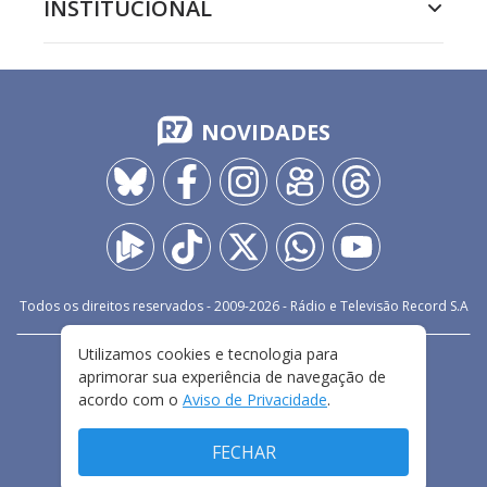
INSTITUCIONAL
NOVIDADES
Todos os direitos reservados - 2009-
2026
- Rádio e Televisão Record S.A
Utilizamos cookies e tecnologia para
CARREIRA
FALE CONOSCO
PRIVACIDADE
aprimorar sua experiência de navegação de
TERMOS E CONDIÇÕES DE USO
acordo com o
Aviso de Privacidade
.
FECHAR