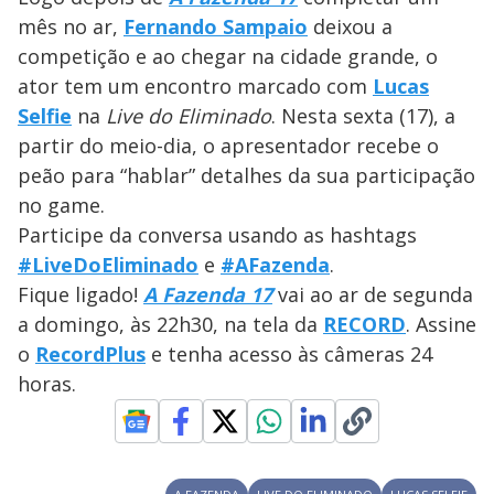
mês no ar,
Fernando Sampaio
deixou a
competição e ao chegar na cidade grande, o
ator tem um encontro marcado com
Lucas
Selfie
na
Live do Eliminado
. Nesta sexta (17), a
partir do meio-dia, o apresentador recebe o
peão para “hablar” detalhes da sua participação
no game.
Participe da conversa usando as hashtags
#LiveDoEliminado
e
#AFazenda
.
Fique ligado!
A Fazenda 17
vai ao ar de segunda
a domingo, às 22h30, na tela da
RECORD
. Assine
o
RecordPlus
e tenha acesso às câmeras 24
horas.