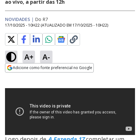
ao vivo, a partir das 12h
NOVIDADES
|
Do R7
17/10/2025 - 10H22
(ATUALIZADO EM
17/10/2025 - 10H22
)
A+
A-
Adicione como fonte preferencial no Google
Opens in new window
Logo depois de
A Fazenda 17
completar um