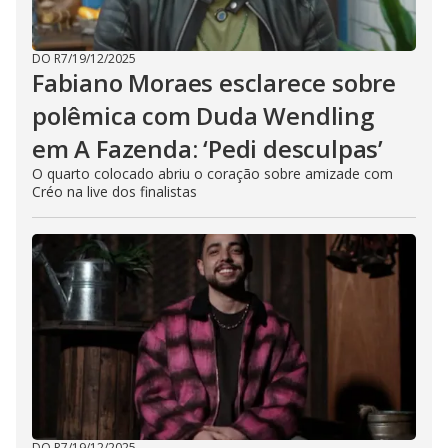
DO R7
/
19/12/2025
Fabiano Moraes esclarece sobre
polêmica com Duda Wendling
em A Fazenda: ‘Pedi desculpas’
O quarto colocado abriu o coração sobre amizade com
Créo na live dos finalistas
DO R7
/
19/12/2025