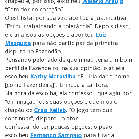
chapéu e, por isso, escolheu
Walério Araújo
:
“Com dor no coração”.
O estilista, por sua vez, aceitou a justificativa:
“Estou trabalhando a tolerância”. Depois disso,
ele analisou as opções e apontou
Luiz
Mesquita
para não participar da primeira
disputa no Fazendão.
Pensando pelo lado de quem não teria um bom
perfil de Fazendeiro, na sua opinião, o atleta
escolheu
Kathy Maravilha
. “Eu iria dar o nome
[como Fazendeira]”, brincou a cantora.
Na hora da escolha, ela confessou que agiu por
“eliminação” das suas opções e queimou o
chapéu de
Creo Kellab
. “O jogo tem que
continuar”, disparou o ator.
Confessando ter poucas opções, o peão
escolheu
Fernando Sampaio
para tirar a