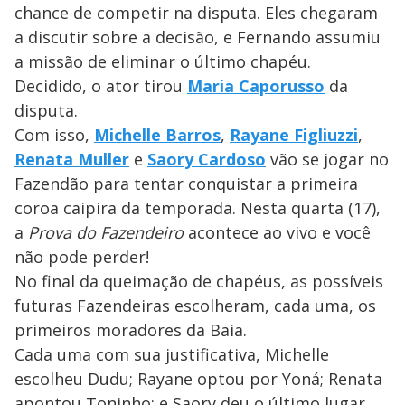
chance de competir na disputa. Eles chegaram
a discutir sobre a decisão, e Fernando assumiu
a missão de eliminar o último chapéu.
Decidido, o ator tirou
Maria Caporusso
da
disputa.
Com isso,
Michelle Barros
,
Rayane Figliuzzi
,
Renata Muller
e
Saory Cardoso
vão se jogar no
Fazendão para tentar conquistar a primeira
coroa caipira da temporada. Nesta quarta (17),
a
Prova do Fazendeiro
acontece ao vivo e você
não pode perder!
No final da queimação de chapéus, as possíveis
futuras Fazendeiras escolheram, cada uma, os
primeiros moradores da Baia.
Cada uma com sua justificativa, Michelle
escolheu Dudu; Rayane optou por Yoná; Renata
apontou Toninho; e Saory deu o último lugar