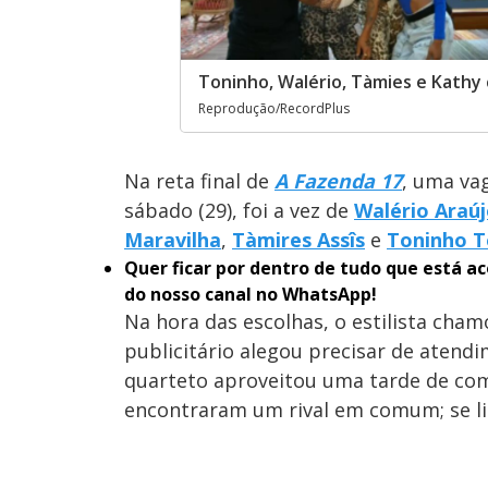
Toninho, Walério, Tàmies e Kathy
Reprodução/RecordPlus
Na reta final de
A Fazenda 17
, uma va
sábado (29), foi a vez de
Walério Araú
Maravilha
,
Tàmires Assîs
e
Toninho 
Quer ficar por dentro de tudo que está 
do nosso canal no WhatsApp!
Na hora das escolhas, o estilista cha
publicitário alegou precisar de atendi
quarteto aproveitou uma tarde de com
encontraram um rival em comum; se li