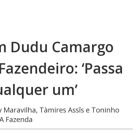
m Dudu Camargo
Fazendeiro: ‘Passa
ualquer um’
 Maravilha, Tàmires Assîs e Toninho
 A Fazenda