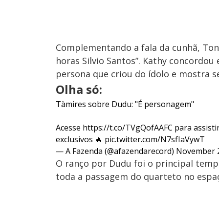
Complementando a fala da cunhã, Toni
horas Silvio Santos”. Kathy concordou 
persona que criou do ídolo e mostra se
Olha só:
Tàmires sobre Dudu: "É personagem"
Acesse
https://t.co/TVgQofAAFC
para assisti
exclusivos 🔥
pic.twitter.com/N7sfIaVywT
— A Fazenda (@afazendarecord)
November 2
O ranço por Dudu foi o principal temp
toda a passagem do quarteto no espaç