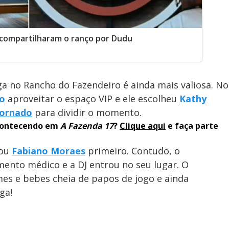
 compartilharam o ranço por Dudu
ga no Rancho do Fazendeiro é ainda mais valiosa. No
jo
aproveitar o espaço VIP e ele escolheu
Kathy
Tornado
para dividir o momento.
acontecendo em
A Fazenda 17
?
Clique aqui
e faça parte
mou
Fabiano Moraes
primeiro. Contudo, o
mento médico e a DJ entrou no seu lugar. O
es e bebes cheia de papos de jogo e ainda
ga!