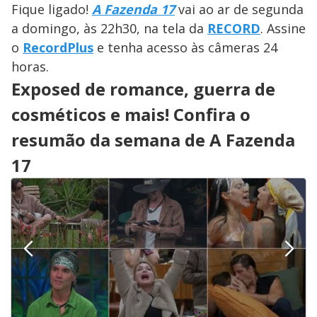
a
o
d
Fique ligado!
A Fazenda 17
vai ao ar de segunda
s
o
s
a domingo, às 22h30, na tela da
RECORD
. Assine
y
o
RecordPlus
e tenha acesso às câmeras 24
horas.
M
V
u
d
Exposed de romance, guerra de
o
cosméticos e mais! Confira o
i
resumão da semana de A Fazenda
17
d
e
o