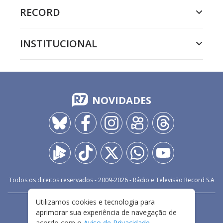
RECORD
INSTITUCIONAL
NOVIDADES
Todos os direitos reservados - 2009-
2026
- Rádio e Televisão Record S.A
Utilizamos cookies e tecnologia para
CARREIRA
FALE CONOSCO
PRIVACIDADE
aprimorar sua experiência de navegação de
TERMOS E CONDIÇÕES DE USO
acordo com o
Aviso de Privacidade
.