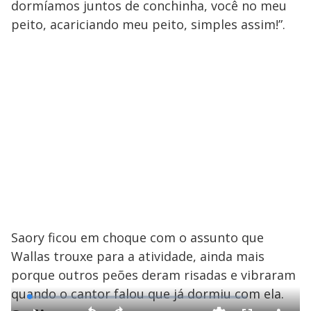
dormíamos juntos de conchinha, você no meu
peito, acariciando meu peito, simples assim!”.
Saory ficou em choque com o assunto que
Wallas trouxe para a atividade, ainda mais
porque outros peões deram risadas e vibraram
quando o cantor falou que já dormiu com ela.
L
o