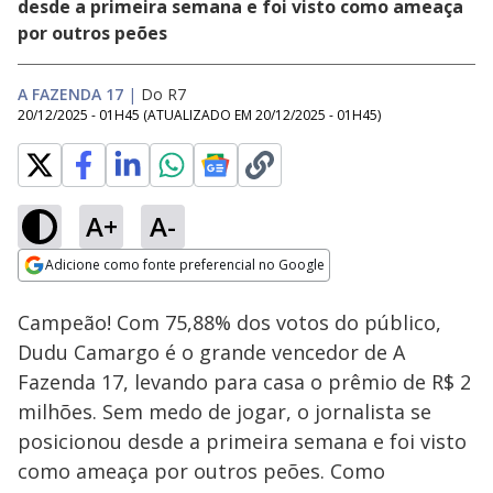
desde a primeira semana e foi visto como ameaça
por outros peões
A FAZENDA 17
|
Do R7
20/12/2025 - 01H45
(ATUALIZADO EM
20/12/2025 - 01H45
)
A+
A-
Loaded
:
9.49%
Adicione como fonte preferencial no Google
Ativar
Som
Opens in new window
Campeão! Com 75,88% dos votos do público,
Dudu Camargo é o grande vencedor de A
Fazenda 17, levando para casa o prêmio de R$ 2
milhões. Sem medo de jogar, o jornalista se
posicionou desde a primeira semana e foi visto
como ameaça por outros peões. Como