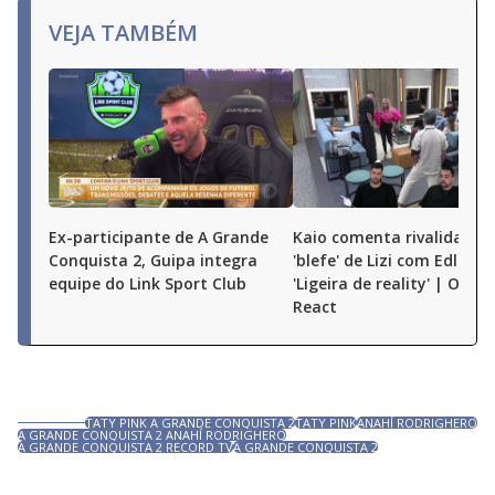
VEJA TAMBÉM
Ex-participante de A Grande
Kaio comenta rivalidade e
Conquista 2, Guipa integra
'blefe' de Lizi com Edlaine:
equipe do Link Sport Club
'Ligeira de reality' | O Gr
React
TATY PINK A GRANDE CONQUISTA 2
TATY PINK
ANAHÍ RODRIGHERO
A GRANDE CONQUISTA 2 ANAHÍ RODRIGHERO
A GRANDE CONQUISTA 2 RECORD TV
A GRANDE CONQUISTA 2