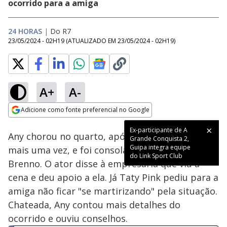
ocorrido para a amiga
24 HORAS
|
Do R7
23/05/2024 - 02H19
(ATUALIZADO EM
23/05/2024 - 02H19
)
A+
A-
Loaded
:
35.19%
Adicione como fonte preferencial no Google
Ativar
Som
Opens in new window
Ex-participante de A
Any chorou no quarto, após discutir com Hadad
Grande Conquista 2,
Guipa integra equipe
mais uma vez, e foi consolada por Taty Pink e
do Link Sport Club
Brenno. O ator disse à empresária que viu a
cena e deu apoio a ela. Já Taty Pink pediu para a
amiga não ficar "se martirizando" pela situação.
Chateada, Any contou mais detalhes do
ocorrido e ouviu conselhos.