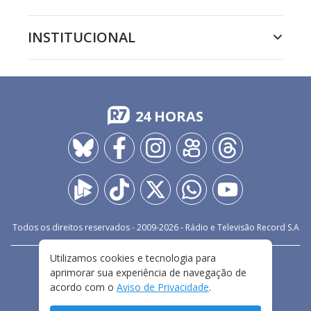
INSTITUCIONAL
24 HORAS
Todos os direitos reservados - 2009-
2026
- Rádio e Televisão Record S.A
Utilizamos cookies e tecnologia para
CARREIRA
FALE CONOSCO
PRIVACIDADE
aprimorar sua experiência de navegação de
TERMOS E CONDIÇÕES DE USO
acordo com o
Aviso de Privacidade
.