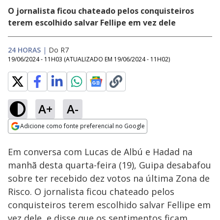
O jornalista ficou chateado pelos conquisteiros
terem escolhido salvar Fellipe em vez dele
24 HORAS
|
Do R7
19/06/2024 - 11H03
(ATUALIZADO EM
19/06/2024 - 11H02
)
A+
A-
Loaded
:
14.68%
Adicione como fonte preferencial no Google
Ativar
Som
Opens in new window
Em conversa com Lucas de Albú e Hadad na
manhã desta quarta-feira (19), Guipa desabafou
sobre ter recebido dez votos na última Zona de
Risco. O jornalista ficou chateado pelos
conquisteiros terem escolhido salvar Fellipe em
vez dele, e disse que os sentimentos ficam