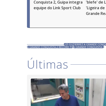
Conquista 2, Guipa integra
'blefe' de 
equipe do Link Sport Club
'Ligeira de 
Grande Re
LIZI GUTIERREZ A GRANDE CONQ
A GRANDE CONQUISTA 2 RECORD TV
A GRANDE CONQUISTA 2
Últimas