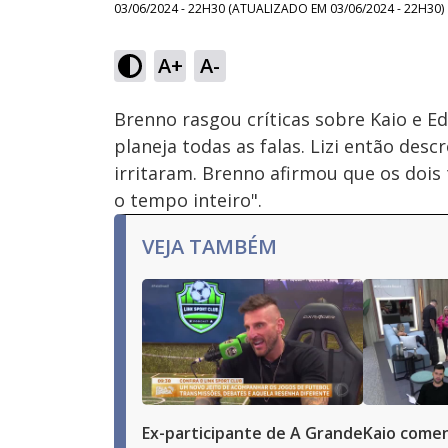
03/06/2024 - 22H30
(ATUALIZADO EM
03/06/2024 - 22H30
)
Loaded
:
29.90%
A+
A-
Ativar
Som
Brenno rasgou críticas sobre Kaio e Edl
planeja todas as falas. Lizi então des
irritaram. Brenno afirmou que os dois
o tempo inteiro".
VEJA TAMBÉM
Ex-participante de A Grande
Kaio comen