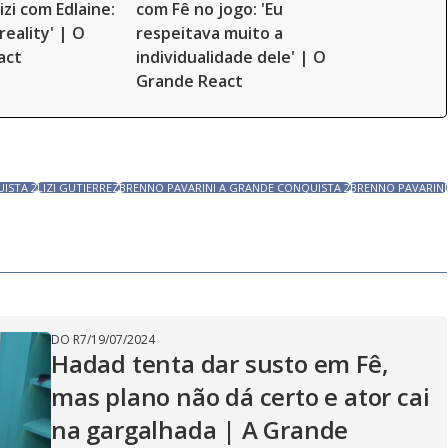
Lizi com Edlaine:
com Fê no jogo: 'Eu
reality' | O
respeitava muito a
act
individualidade dele' | O
Grande React
UISTA 2
LIZI GUTIERREZ
BRENNO PAVARINI A GRANDE CONQUISTA 2
BRENNO PAVARINI
DO R7
/
19/07/2024
Hadad tenta dar susto em Fê,
mas plano não dá certo e ator cai
na gargalhada | A Grande