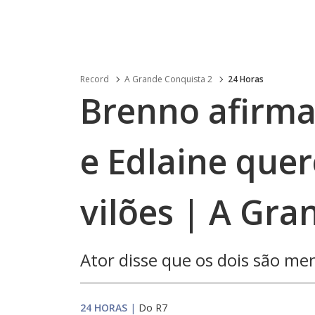
Record
A Grande Conquista 2
24 Horas
Brenno afirma 
e Edlaine que
vilões | A Gr
Ator disse que os dois são me
24 HORAS
|
Do R7