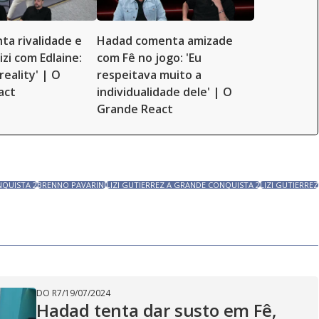
ta rivalidade e
Hadad comenta amizade
Lizi com Edlaine:
com Fê no jogo: 'Eu
reality' | O
respeitava muito a
act
individualidade dele' | O
Grande React
NQUISTA 2
BRENNO PAVARINI
LIZI GUTIERREZ A GRANDE CONQUISTA 2
LIZI GUTIERREZ
DO R7
/
19/07/2024
Hadad tenta dar susto em Fê,