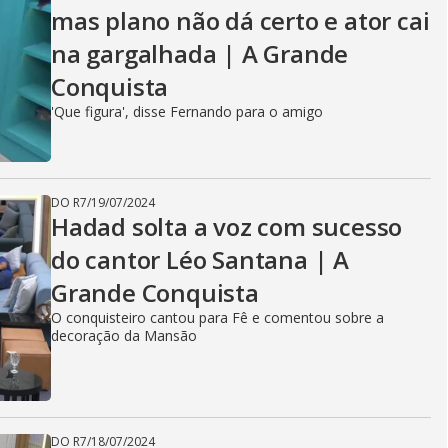
mas plano não dá certo e ator cai
na gargalhada | A Grande
Conquista
'Que figura', disse Fernando para o amigo
DO R7
/
19/07/2024
Hadad solta a voz com sucesso
do cantor Léo Santana | A
Grande Conquista
O conquisteiro cantou para Fê e comentou sobre a
decoração da Mansão
DO R7
/
18/07/2024