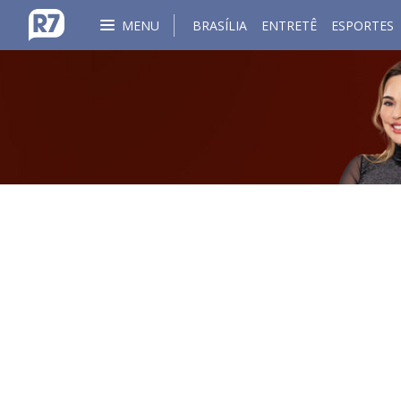
MENU
BRASÍLIA
ENTRETÊ
ESPORTES