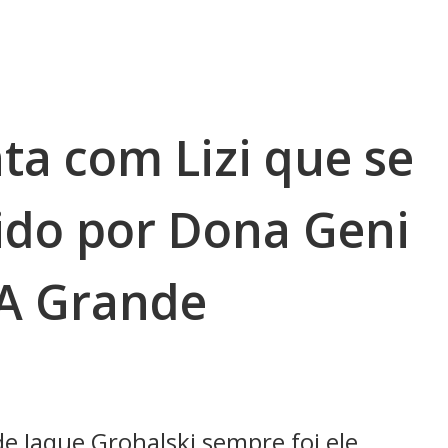
a com Lizi que se
ido por Dona Geni
 A Grande
de Jaque Grohalski sempre foi ele