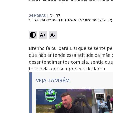
24 HORAS
|
Do R7
18/06/2024 - 22H04
(ATUALIZADO EM
18/06/2024 - 22H04
)
Loaded
:
41.83%
A+
A-
Ativar
Som
Brenno falou para Lizi que se sente pe
que não entende essa atitude da mãe de
desentendimentos com ela, sentia que 
foco dela, era sempre eu', declarou.
VEJA TAMBÉM