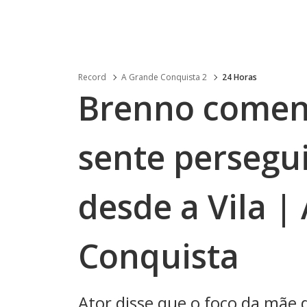
Record
A Grande Conquista 2
24 Horas
Brenno coment
sente persegu
desde a Vila |
Conquista
Ator disse que o foco da mãe 