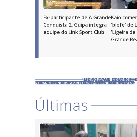
Ex-participante de A Grande
Kaio comen
Conquista 2, Guipa integra
'blefe' de 
equipe do Link Sport Club
'Ligeira de 
Grande Re
BRENNO PAVARINI A GRANDE CO
A GRANDE CONQUISTA 2 RECORD TV
A GRANDE CONQUISTA 2
Últimas