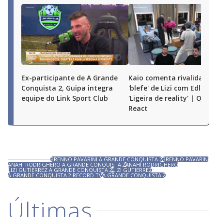
Ex-participante de A Grande
Kaio comenta rivalidade e
Conquista 2, Guipa integra
'blefe' de Lizi com Edlaine:
equipe do Link Sport Club
'Ligeira de reality' | O Gr
React
BRENNO PAVARINI A GRANDE CONQUISTA 2
BRENNO PAVARINI
ANAHÍ RODRIGHERO A GRANDE CONQUISTA 2
ANAHÍ RODRIGHERO
LIZI GUTIERREZ A GRANDE CONQUISTA 2
LIZI GUTIERREZ
A GRANDE CONQUISTA 2 RECORD TV
A GRANDE CONQUISTA 2
Últimas