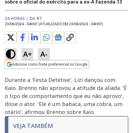
sobre o oficial do exército para a ex-A Fazenda 13
24 HORAS
|
Do R7
23/06/2024 - 04H07
(ATUALIZADO EM
23/06/2024 - 04H07
)
A+
A-
Loaded
:
13.61%
Adicione como fonte preferencial no Google
Ativar
Som
Opens in new window
Durante a 'Festa Detetive', Lizi dançou com
Kaio. Brenno não aprovou a atitude da aliada. 'É
o tipo de comportamento que eu não aprovo',
disse o ator. 'Ele é um babaca, uma cobra, um
otário', afirmou Brenno sobre Kaio.
VEJA TAMBÉM