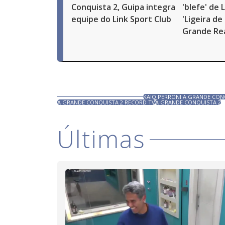
Conquista 2, Guipa integra
'blefe' de 
equipe do Link Sport Club
'Ligeira de 
Grande Re
KAIO PERRONI A GRANDE CON
A GRANDE CONQUISTA 2 RECORD TV
A GRANDE CONQUISTA 2
Últimas