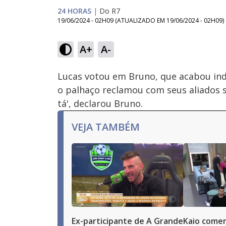
24 HORAS
|
Do R7
19/06/2024 - 02H09
(ATUALIZADO EM
19/06/2024 - 02H09
)
Loaded
:
45.57%
A+
A-
Ativar
Som
Lucas votou em Bruno, que acabou ind
o palhaço reclamou com seus aliados s
tá', declarou Bruno.
VEJA TAMBÉM
Ex-participante de A Grande
Kaio comen