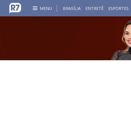
MENU
BRASÍLIA
ENTRETÊ
ESPORTES