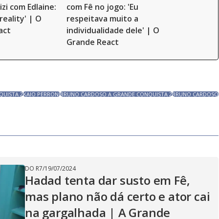
Lizi com Edlaine:
com Fê no jogo: 'Eu
reality' | O
respeitava muito a
act
individualidade dele' | O
Grande React
QUISTA 2
KAIO PERRONI
BRUNO CARDOSO A GRANDE CONQUISTA 2
BRUNO CARDOSO
DO R7
/
19/07/2024
Hadad tenta dar susto em Fê,
mas plano não dá certo e ator cai
na gargalhada | A Grande