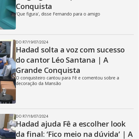
Conquista
'Que figura', disse Fernando para o amigo
DO R7
/
19/07/2024
Hadad solta a voz com sucesso
do cantor Léo Santana | A
Grande Conquista
O conquisteiro cantou para Fê e comentou sobre a
decoração da Mansão
DO R7
/
18/07/2024
Hadad ajuda Fê a escolher look
da final: ‘Fico meio na dúvida’ | A