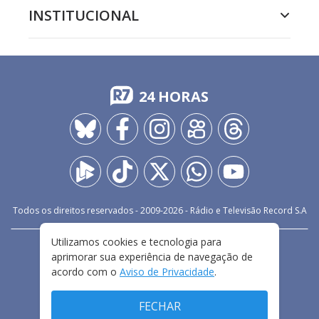
INSTITUCIONAL
24 HORAS
Todos os direitos reservados - 2009-
2026
- Rádio e Televisão Record S.A
Utilizamos cookies e tecnologia para
CARREIRA
FALE CONOSCO
PRIVACIDADE
aprimorar sua experiência de navegação de
TERMOS E CONDIÇÕES DE USO
acordo com o
Aviso de Privacidade
.
FECHAR