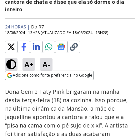
cantora de chata e disse que ela só dorme o dia
inteiro
24 HORAS
|
Do R7
18/06/2024 - 13H28
(ATUALIZADO EM
18/06/2024 - 13H28
)
A+
A-
Loaded
:
16.15%
Adicione como fonte preferencial no Google
Ativar
Som
Opens in new window
Dona Geni e Taty Pink brigaram na manhã
desta terça-feira (18) na cozinha. Isso porque,
na última dinâmica da Mansão, a mãe de
Jaquelline apontou a cantora e falou que ela
“pisa na cama com o pé sujo de xixi”. A artista
foi tirar satisfação e as duas acabaram