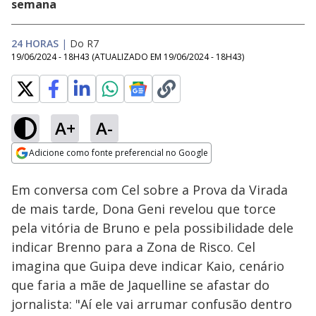
semana
24 HORAS
|
Do R7
19/06/2024 - 18H43
(ATUALIZADO EM
19/06/2024 - 18H43
)
A+
A-
Loaded
:
30.40%
Adicione como fonte preferencial no Google
Subtitles
Ativar
Som
Opens in new window
Em conversa com Cel sobre a Prova da Virada
de mais tarde, Dona Geni revelou que torce
pela vitória de Bruno e pela possibilidade dele
indicar Brenno para a Zona de Risco. Cel
imagina que Guipa deve indicar Kaio, cenário
que faria a mãe de Jaquelline se afastar do
jornalista: "Aí ele vai arrumar confusão dentro