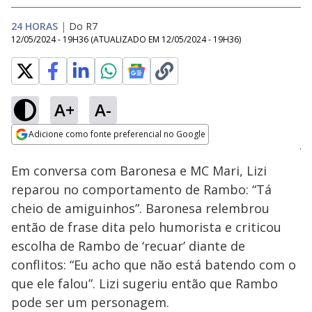
24 HORAS
|
Do R7
12/05/2024 - 19H36
(ATUALIZADO EM
12/05/2024 - 19H36
)
A+
A-
Loaded
:
53.06%
Adicione como fonte preferencial no Google
Ativar
Som
Opens in new window
Em conversa com Baronesa e MC Mari, Lizi
reparou no comportamento de Rambo: “Tá
cheio de amiguinhos”. Baronesa relembrou
então de frase dita pelo humorista e criticou
escolha de Rambo de ‘recuar’ diante de
conflitos: “Eu acho que não está batendo com o
que ele falou”. Lizi sugeriu então que Rambo
pode ser um personagem.