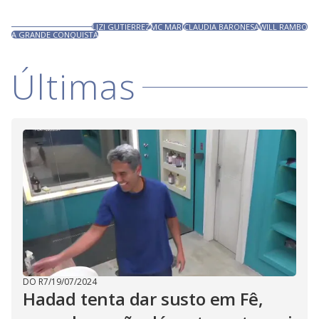
LIZI GUTIERREZ
MC MARI
CLAUDIA BARONESA
WILL RAMBO
A GRANDE CONQUISTA
Últimas
DO R7
/
19/07/2024
Hadad tenta dar susto em Fê,