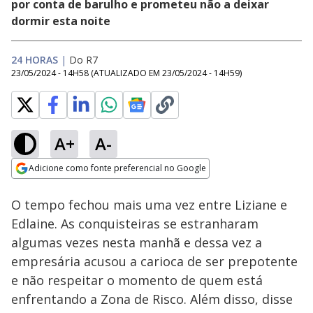
por conta de barulho e prometeu não a deixar
dormir esta noite
24 HORAS
|
Do R7
23/05/2024 - 14H58
(ATUALIZADO EM
23/05/2024 - 14H59
)
A+
A-
Loaded
:
22.08%
Adicione como fonte preferencial no Google
Ativar
Som
Opens in new window
O tempo fechou mais uma vez entre Liziane e
Edlaine. As conquisteiras se estranharam
algumas vezes nesta manhã e dessa vez a
empresária acusou a carioca de ser prepotente
e não respeitar o momento de quem está
enfrentando a Zona de Risco. Além disso, disse