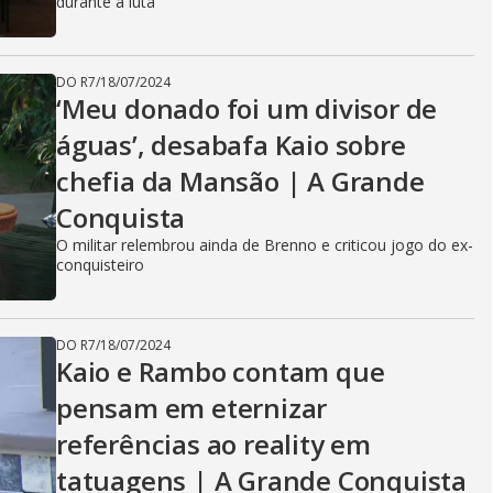
durante a luta
DO R7
/
18/07/2024
‘Meu donado foi um divisor de
águas’, desabafa Kaio sobre
chefia da Mansão | A Grande
Conquista
O militar relembrou ainda de Brenno e criticou jogo do ex-
conquisteiro
DO R7
/
18/07/2024
Kaio e Rambo contam que
pensam em eternizar
referências ao reality em
tatuagens | A Grande Conquista