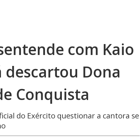
sentende com Kaio
já descartou Dona
de Conquista
cial do Exército questionar a cantora se
no