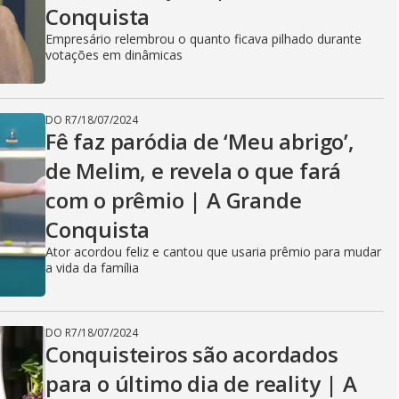
Conquista
Empresário relembrou o quanto ficava pilhado durante
votações em dinâmicas
DO R7
/
18/07/2024
Fê faz paródia de ‘Meu abrigo’,
de Melim, e revela o que fará
com o prêmio | A Grande
Conquista
Ator acordou feliz e cantou que usaria prêmio para mudar
a vida da família
DO R7
/
18/07/2024
Conquisteiros são acordados
para o último dia de reality | A