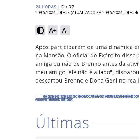
24 HORAS
|
Do R7
20/05/2024 - 01H54
(ATUALIZADO EM
20/05/2024 - 01H54
)
Loaded
:
59.03%
A+
A-
Ativar
Som
Após participarem de uma dinâmica e
na Mansão. O oficial do Exército disse
amiga ou não de Brenno antes da ativid
meu amigo, ele não é aliado", disparou
descartou Brenno e Dona Geni no reali
DONA GENI A GRANDE CONQUISTA
KAIO A GRANDE CONQU
A GRANDE CONQUISTA
Últimas