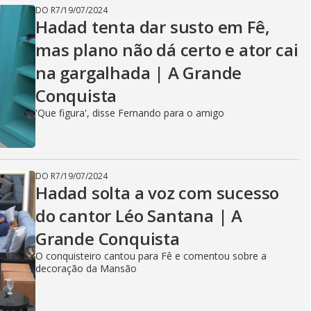
DO R7
/
19/07/2024
Hadad tenta dar susto em Fê,
mas plano não dá certo e ator cai
na gargalhada | A Grande
Conquista
'Que figura', disse Fernando para o amigo
DO R7
/
19/07/2024
Hadad solta a voz com sucesso
do cantor Léo Santana | A
Grande Conquista
O conquisteiro cantou para Fê e comentou sobre a
decoração da Mansão