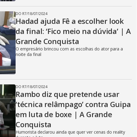
DO R7
/
18/07/2024
Hadad ajuda Fê a escolher look
da final: ‘Fico meio na dúvida’ | A
Grande Conquista
O empresário brincou com as escolhas do ator para a
noite da final
DO R7
/
18/07/2024
Rambo diz que pretende usar
‘técnica relâmpago’ contra Guipa
em luta de boxe | A Grande
Conquista
Humorista declarou ainda que quer ver cenas do reality