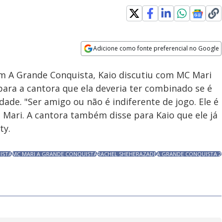
Adicione como fonte preferencial no Google
Velocidade
Opens in new window
m A Grande Conquista, Kaio discutiu com MC Mari
 para a cantora que ela deveria ter combinado se é
ade. "Ser amigo ou não é indiferente de jogo. Ele é
 Mari. A cantora também disse para Kaio que ele já
ty.
ISTA
MC MARI A GRANDE CONQUISTA
RACHEL SHEHERAZADE
A GRANDE CONQUISTA 2