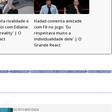
ta rivalidade e
Hadad comenta amizade
Lizi com Edlaine:
com Fê no jogo: 'Eu
reality' | O
respeitava muito a
act
individualidade dele' | O
Grande React
UISTA 2
LIZI GUTIERREZ
BRENNO PAVARINI A GRANDE CONQUISTA 2
BRENNO PAVARINI
DO R7
/
19/07/2024