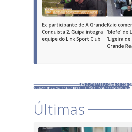
Ex-participante de A Grande
Kaio comen
Conquista 2, Guipa integra
'blefe' de 
equipe do Link Sport Club
'Ligeira de 
Grande Re
LIZI GUTIERREZ A GRANDE CONQ
A GRANDE CONQUISTA 2 RECORD TV
A GRANDE CONQUISTA 2
Últimas