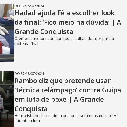
DO R7
/
18/07/2024
Hadad ajuda Fê a escolher look
da final: ‘Fico meio na dúvida’ | A
Grande Conquista
O empresário brincou com as escolhas do ator para a
noite da final
DO R7
/
18/07/2024
Rambo diz que pretende usar
‘técnica relâmpago’ contra Guipa
em luta de boxe | A Grande
Conquista
Humorista declarou ainda que quer ver cenas do reality
durante a luta