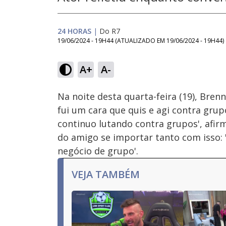
24 HORAS
|
Do R7
19/06/2024 - 19H44
(ATUALIZADO EM
19/06/2024 - 19H44
)
Loaded
:
37.46%
A+
A-
Ativar
Som
Na noite desta quarta-feira (19), Bren
fui um cara que quis e agi contra grup
continuo lutando contra grupos', afirm
do amigo se importar tanto com isso:
negócio de grupo'.
VEJA TAMBÉM