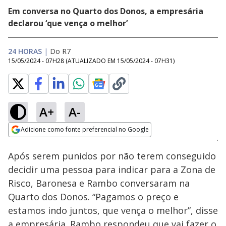
Em conversa no Quarto dos Donos, a empresária
declarou ‘que vença o melhor’
24 HORAS
|
Do R7
15/05/2024 - 07H28
(ATUALIZADO EM
15/05/2024 - 07H31
)
A+
A-
Loaded
:
53.61%
Adicione como fonte preferencial no Google
Ativar
Som
Opens in new window
Após serem punidos por não terem conseguido
decidir uma pessoa para indicar para a Zona de
Risco, Baronesa e Rambo conversaram na
Quarto dos Donos. “Pagamos o preço e
estamos indo juntos, que vença o melhor”, disse
a empresária. Rambo respondeu que vai fazer o