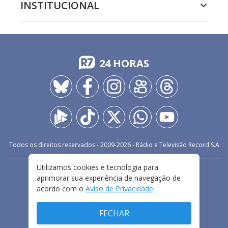
INSTITUCIONAL
24 HORAS
Todos os direitos reservados - 2009-
2026
- Rádio e Televisão Record S.A
Utilizamos cookies e tecnologia para
CARREIRA
FALE CONOSCO
PRIVACIDADE
aprimorar sua experiência de navegação de
TERMOS E CONDIÇÕES DE USO
acordo com o
Aviso de Privacidade
.
FECHAR