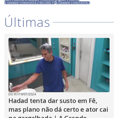
A GRANDE CONQUISTA 2 RECORD TV
A GRANDE CONQUISTA 2
Últimas
DO R7
/
19/07/2024
Hadad tenta dar susto em Fê,
mas plano não dá certo e ator cai
na gargalhada | A Grande