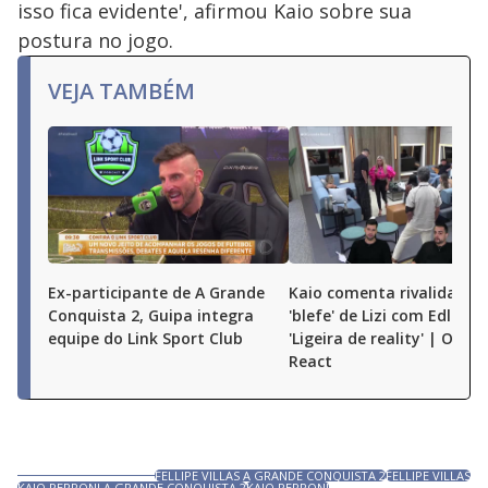
isso fica evidente', afirmou Kaio sobre sua
postura no jogo.
VEJA TAMBÉM
Ex-participante de A Grande
Kaio comenta rivalidade e
Conquista 2, Guipa integra
'blefe' de Lizi com Edlaine:
equipe do Link Sport Club
'Ligeira de reality' | O Gr
React
FELLIPE VILLAS A GRANDE CONQUISTA 2
FELLIPE VILLAS
KAIO PERRONI A GRANDE CONQUISTA 2
KAIO PERRONI