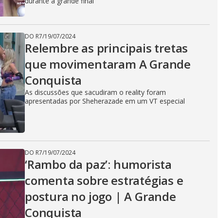
durante a grande final
DO R7
/
19/07/2024
Relembre as principais tretas
que movimentaram A Grande
Conquista
As discussões que sacudiram o reality foram
apresentadas por Sheherazade em um VT especial
DO R7
/
19/07/2024
‘Rambo da paz’: humorista
comenta sobre estratégias e
postura no jogo | A Grande
Conquista