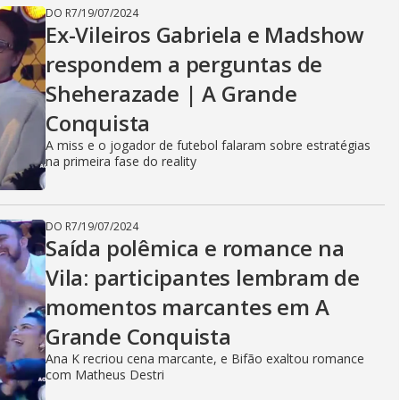
DO R7
/
19/07/2024
Ex-Vileiros Gabriela e Madshow
respondem a perguntas de
Sheherazade | A Grande
Conquista
A miss e o jogador de futebol falaram sobre estratégias
na primeira fase do reality
DO R7
/
19/07/2024
Saída polêmica e romance na
Vila: participantes lembram de
momentos marcantes em A
Grande Conquista
Ana K recriou cena marcante, e Bifão exaltou romance
com Matheus Destri