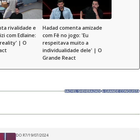
ta rivalidade e
Hadad comenta amizade
Lizi com Edlaine:
com Fê no jogo: 'Eu
reality' | O
respeitava muito a
act
individualidade dele' | O
Grande React
RACHEL SHEHERAZADE
A GRANDE CONQUISTA
DO R7
/
19/07/2024