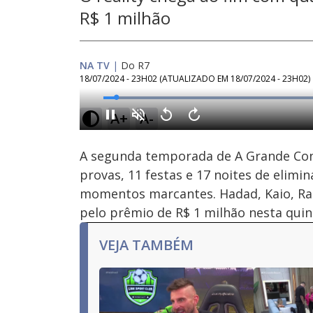
R$ 1 milhão
NA TV
|
Do R7
18/07/2024 - 23H02
(ATUALIZADO EM
18/07/2024 - 23H02
)
Loaded
:
46.25%
A+
A-
Ativar
Som
A segunda temporada de A Grande Conq
provas, 11 festas e 17 noites de elim
momentos marcantes. Hadad, Kaio, Ram
pelo prêmio de R$ 1 milhão nesta quint
VEJA TAMBÉM