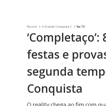
Record
A Grande Conquista 2
Na TV
‘Completaço’: 
festas e prov
segunda temp
Conquista
O reality chega ao fim com qua