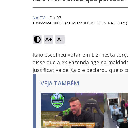
NA TV
|
Do R7
19/06/2024 - 00H19
(ATUALIZADO EM
19/06/2024 - 00H21
)
Loade
82.0
A+
A-
Ativar
Som
Kaio escolheu votar em Lizi nesta terça
disse que a ex-Fazenda age na maldade 
justificativa de Kaio e declarou que o 
VEJA TAMBÉM