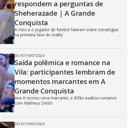
respondem a perguntas de
Sheherazade | A Grande
Conquista
A miss e o jogador de futebol falaram sobre estratégias
na primeira fase do reality
DO R7
/
19/07/2024
Saída polêmica e romance na
Vila: participantes lembram de
momentos marcantes em A
Grande Conquista
Ana K recriou cena marcante, e Bifão exaltou romance
com Matheus Destri
DO R7
/
19/07/2024