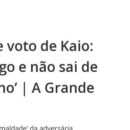
e voto de Kaio:
ogo e não sai de
no’ | A Grande
maldade' da adversária