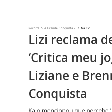
Record
A Grande Conquista 2
Na TV
Lizi reclama d
‘Critica meu j
Liziane e Bren
Conquista
Kaio mencionou que percebe '