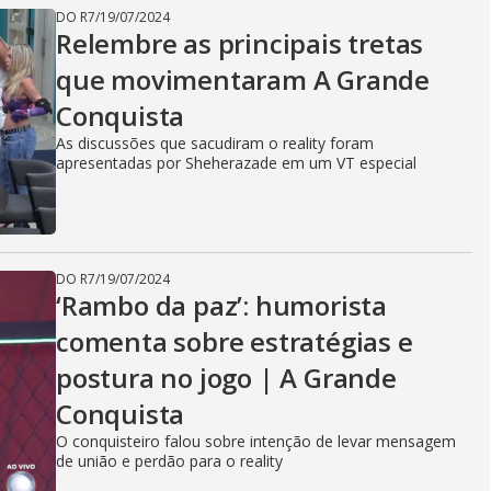
DO R7
/
19/07/2024
Relembre as principais tretas
que movimentaram A Grande
Conquista
As discussões que sacudiram o reality foram
apresentadas por Sheherazade em um VT especial
DO R7
/
19/07/2024
‘Rambo da paz’: humorista
comenta sobre estratégias e
postura no jogo | A Grande
Conquista
O conquisteiro falou sobre intenção de levar mensagem
de união e perdão para o reality