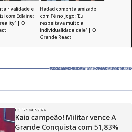
ta rivalidade e
Hadad comenta amizade
Lizi com Edlaine:
com Fê no jogo: 'Eu
reality' | O
respeitava muito a
act
individualidade dele' | O
Grande React
KAIO PERRONI
LIZI GUTIERREZ
A GRANDE CONQUISTA
DO R7
/
19/07/2024
Kaio campeão! Militar vence A
Grande Conquista com 51,83%