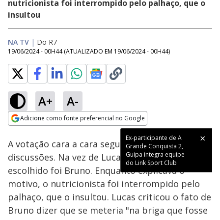
nutricionista foi interrompido pelo palhaço, que o
insultou
NA TV
|
Do R7
19/06/2024 - 00H44
(ATUALIZADO EM
19/06/2024 - 00H44
)
A+
A-
Loaded
:
100.00%
Adicione como fonte preferencial no Google
Ativar
Som
Opens in new window
Ex-participante de A
A votação cara a cara seguiu recheada de
Grande Conquista 2,
Guipa integra equipe
discussões. Na vez de Lucas de Albú, o
do Link Sport Club
escolhido foi Bruno. Enquanto explicava o
motivo, o nutricionista foi interrompido pelo
palhaço, que o insultou. Lucas criticou o fato de
Bruno dizer que se meteria "na briga que fosse