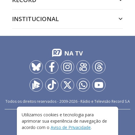
INSTITUCIONAL
NA TV
Todos os direitos reservados - 2009-
2026
- Rádio e Televisão Record S.A
Utilizamos cookies e tecnologia para
CARREIRA
FALE CONOSCO
PRIVACIDADE
aprimorar sua experiência de navegação de
TERMOS E CONDIÇÕES DE USO
acordo com o
Aviso de Privacidade
.