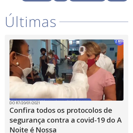
V
o
i
Últimas
d
e
o
DO R7
/
20/01/2021
Confira todos os protocolos de
segurança contra a covid-19 do A
Noite é Nossa