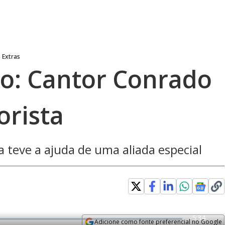
 Extras
o: Cantor Conrado
orista
a teve a ajuda de uma aliada especial
R
-
5:34
Adicione como fonte preferencial no Google