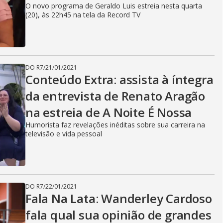
i
O novo programa de Geraldo Luis estreia nesta quarta
(20), às 22h45 na tela da Record TV
d
DO R7
/
21/01/2021
e
Conteúdo Extra: assista à íntegra
da entrevista de Renato Aragão
na estreia de A Noite É Nossa
o
Humorista faz revelações inéditas sobre sua carreira na
televisão e vida pessoal
DO R7
/
22/01/2021
Fala Na Lata: Wanderley Cardoso
fala qual sua opinião de grandes