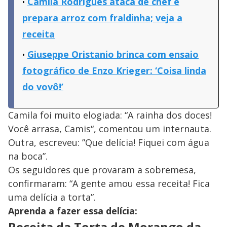
Camila Rodrigues ataca de chef e
prepara arroz com fraldinha; veja a
receita
Giuseppe Oristanio brinca com ensaio
fotográfico de Enzo Krieger: ‘Coisa linda
do vovô!’
Camila foi muito elogiada: “A rainha dos doces!
Você arrasa, Camis“, comentou um internauta.
Outra, escreveu: ”Que delícia! Fiquei com água
na boca”.
Os seguidores que provaram a sobremesa,
confirmaram: “A gente amou essa receita! Fica
uma delícia a torta”.
Aprenda a fazer essa delícia:
Receita da Torta de Morango da