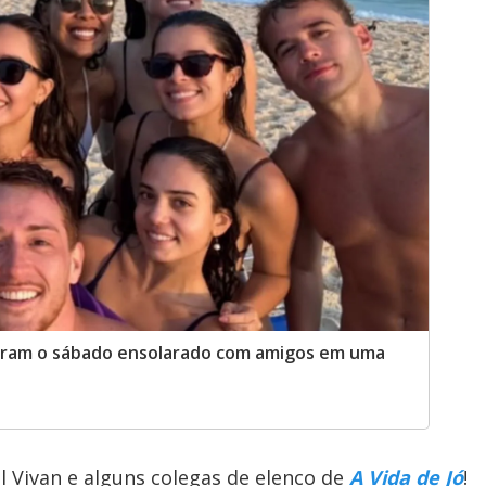
rtiram o sábado ensolarado com amigos em uma
 Vivan e alguns colegas de elenco de
A Vida de Jó
!