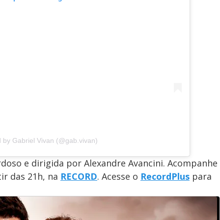
d by Gabriel Vivan (@gab.vivan)
ardoso e dirigida por Alexandre Avancini. Acompanhe
tir das 21h, na
RECORD
. Acesse o
RecordPlus
para