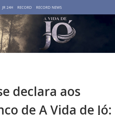
JR 24H
RECORD
RECORD NEWS
se declara aos
nco de A Vida de Jó: