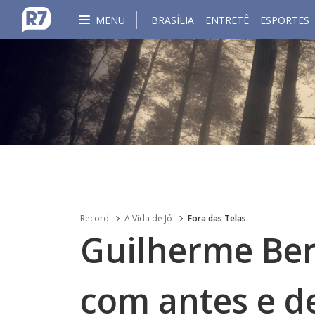
MENU
BRASÍLIA
ENTRETÊ
ESPORTES
Record
A Vida de Jó
Fora das Telas
Guilherme Be
com antes e de