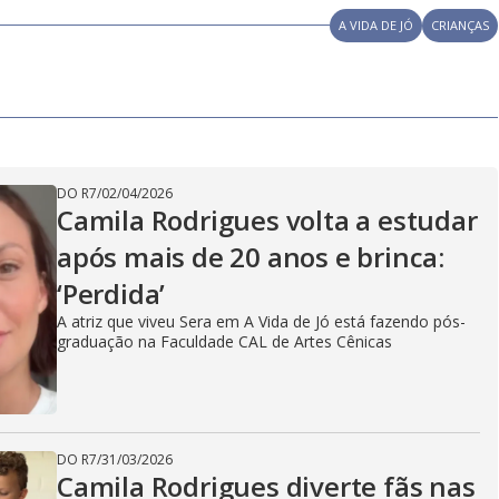
A VIDA DE JÓ
CRIANÇAS
DO R7
/
02/04/2026
Camila Rodrigues volta a estudar
após mais de 20 anos e brinca:
‘Perdida’
A atriz que viveu Sera em A Vida de Jó está fazendo pós-
graduação na Faculdade CAL de Artes Cênicas
DO R7
/
31/03/2026
Camila Rodrigues diverte fãs nas