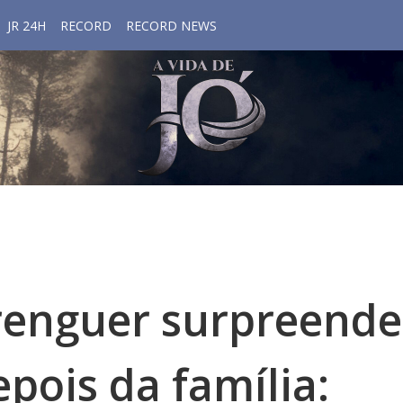
JR 24H
RECORD
RECORD NEWS
renguer surpreende
pois da família: