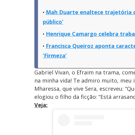
Mah Duarte enaltece trajetória d
público’
Henrique Camargo celebra traba
Francisca Queiroz aponta caract
‘Firmeza’
Gabriel Vivan, o Efraim na trama, com
na minha vida! Te admiro muito, meu i
Mharessa, que vive Sera, escreveu: “Que
elogiou o filho da ficção: “Está arrasan
Veja: