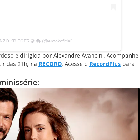
ENZO KRIEGER 🎬 🎭 (@enzokoficial)
ardoso e dirigida por Alexandre Avancini. Acompanhe
tir das 21h, na
RECORD
. Acesse o
RecordPlus
para
minissérie: