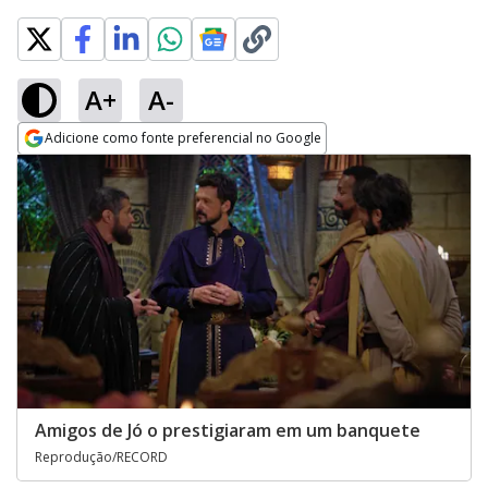
A+
A-
Adicione como fonte preferencial no Google
Opens in new window
Amigos de Jó o prestigiaram em um banquete
Reprodução/RECORD