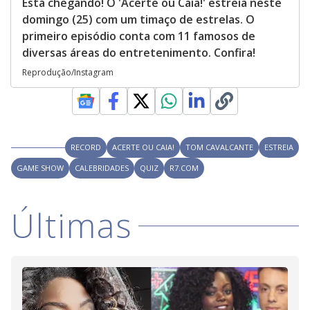
Está chegando! O 'Acerte ou Caia!' estreia neste
domingo (25) com um timaço de estrelas. O
primeiro episódio conta com 11 famosos de
diversas áreas do entretenimento. Confira!
Reprodução/Instagram
RECORD
ACERTE OU CAIA!
TOM CAVALCANTE
ESTREIA
GAME SHOW
CALEBRIDADES
QUIZ
R7.COM
Últimas