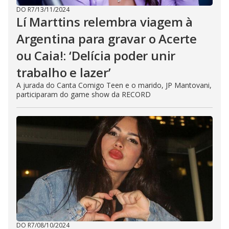
DO R7
/
13/11/2024
Lí Marttins relembra viagem à
Argentina para gravar o Acerte
ou Caia!: ‘Delícia poder unir
trabalho e lazer’
A jurada do Canta Comigo Teen e o marido, JP Mantovani,
participaram do game show da RECORD
DO R7
/
08/10/2024