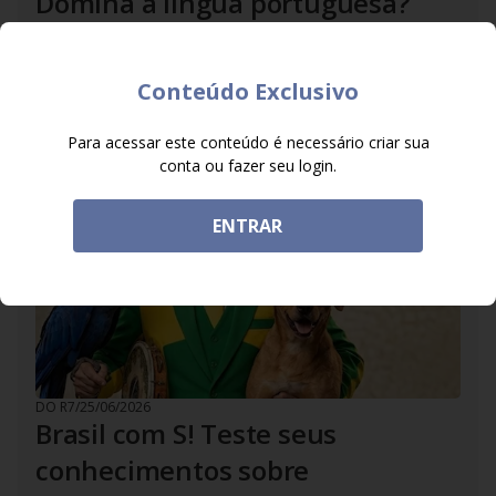
Domina a língua portuguesa?
Responda ao quiz especial do
Acerte ou Caia! e prove
Conteúdo Exclusivo
O site oficial preparou um desafio para quem é fera no
idioma
Para acessar este conteúdo é necessário criar sua
conta ou fazer seu login.
ENTRAR
DO R7
/
25/06/2026
Brasil com S! Teste seus
conhecimentos sobre