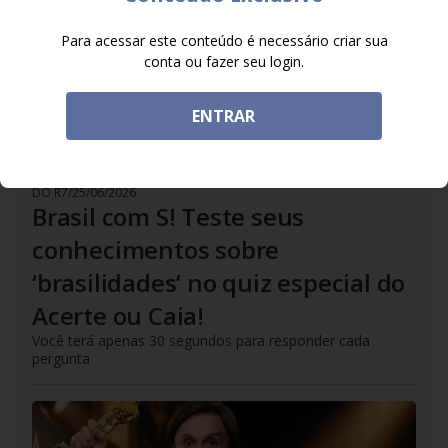
Para acessar este conteúdo é necessário criar sua
conta ou fazer seu login.
ENTRAR
DO R7
/
25/06/2026
Brasil com S! Teste seus
conhecimentos sobre
‘brasilidades’ no quiz especial do
Acerte ou Caia!
Você terá apenas 30 segundos para responder cada
pergunta