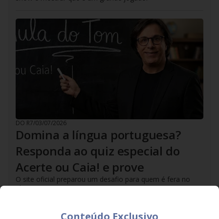
DO R7
/
03/07/2026
Domina a língua portuguesa?
Responda ao quiz especial do
Acerte ou Caia! e prove
O site oficial preparou um desafio para quem é fera no
idioma
Conteúdo Exclusivo