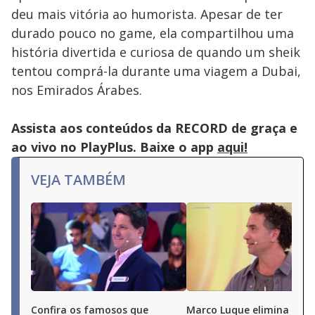
pressing
deu mais vitória ao humorista. Apesar de ter
the
Escape
durado pouco no game, ela compartilhou uma
key
or
história divertida e curiosa de quando um sheik
activating
the
tentou comprá-la durante uma viagem a Dubai,
close
button.
nos Emirados Árabes.
Assista aos conteúdos da RECORD de graça e
ao vivo no PlayPlus. Baixe o app
aqui!
VEJA TAMBÉM
Confira os famosos que
Marco Luque elimina Ren