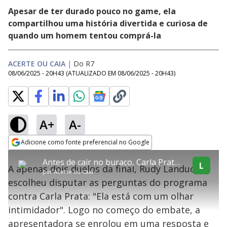
Apesar de ter durado pouco no game, ela
compartilhou uma história divertida e curiosa de
quando um homem tentou comprá-la
ACERTE OU CAIA
|
Do R7
08/06/2025 - 20H43
(ATUALIZADO EM
08/06/2025 - 20H43
)
A+
A-
explore
Adicione como fonte preferencial no Google
This
Opens in new window
Antes de cair no buraco, Carla Prata revela proposta inusitada que recebeu de sheik em Dubai
is
L
A apenas dois duelos da final, Rudy Landucci
a
Conteúdo bloqueado
por
Acerte ou Caia
modal
escolheu disputar as perguntas do programa
window.
Lamentamos, mas o vídeo que está tentando assisitr é de exibição
This
exclusiva em território brasileiro :-(
contra Carla Prata: "Ela está com um olhar
modal
can
intimidador". Logo no começo do embate, a
be
closed
apresentadora se enrolou em uma resposta e
by