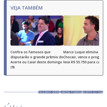
VEJA TAMBÉM
Confira os famosos que
Marco Luque elimina Ren
disputarão o grande prêmio do
Chocair, vence o program
Acerte ou Caia! deste domingo
leva R$ 55.750 para casa
(9)
PAULINHO SERRA
LARISSA TOMÁSIA
ACERTE OU CAIA