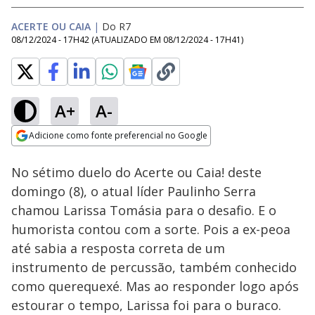
ACERTE OU CAIA
|
Do R7
08/12/2024 - 17H42
(ATUALIZADO EM
08/12/2024 - 17H41
)
A+
A-
Loaded
:
16.75%
Adicione como fonte preferencial no Google
Ativar
Som
Opens in new window
No sétimo duelo do Acerte ou Caia! deste
domingo (8), o atual líder Paulinho Serra
chamou Larissa Tomásia para o desafio. E o
humorista contou com a sorte. Pois a ex-peoa
até sabia a resposta correta de um
instrumento de percussão, também conhecido
como querequexé. Mas ao responder logo após
estourar o tempo, Larissa foi para o buraco.