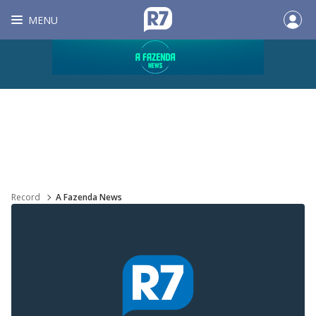
MENU
Record
A Fazenda News