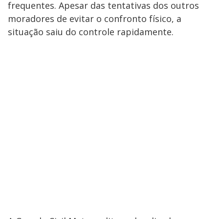
y
frequentes. Apesar das tentativas dos outros
M
moradores de evitar o confronto físico, a
V
u
d
o
situação saiu do controle rapidamente.
i
d
e
o