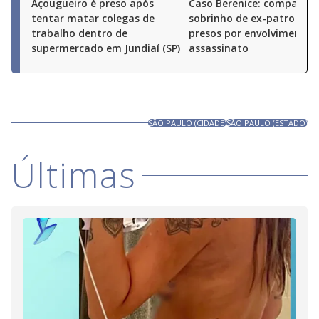
Açougueiro é preso após
Caso Berenice: companhei
tentar matar colegas de
sobrinho de ex-patroa sã
trabalho dentro de
presos por envolvimento 
supermercado em Jundiaí (SP)
assassinato
SÃO PAULO (CIDADE)
SÃO PAULO (ESTADO)
Últimas