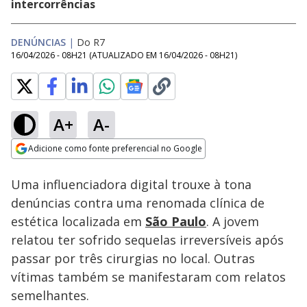
intercorrências
DENÚNCIAS
|
Do R7
16/04/2026 - 08H21
(ATUALIZADO EM
16/04/2026 - 08H21
)
A+
A-
Loaded
:
13.73%
Adicione como fonte preferencial no Google
Subtitles
Ativar
Som
Opens in new window
Uma influenciadora digital trouxe à tona
denúncias contra uma renomada clínica de
estética localizada em
São Paulo
. A jovem
relatou ter sofrido sequelas irreversíveis após
passar por três cirurgias no local. Outras
vítimas também se manifestaram com relatos
semelhantes.