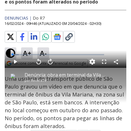
e os pontos foram alterados no período
DENUNCIAS
|
Do R7
16/02/2024 - 09H46
(ATUALIZADO EM
20/04/2024 - 02H30
)
A+
A-
L
o
a
Adicione como fonte preferencial no Google
d
C
P
V
A
P
F
e
o
l
o
v
u
Opens in new window
d
m
a
l
a
l
:
Denúncia: obra em terminal da Vila Mariana é entregue sem bancos aos passageiros
p
y
t
n
l
6
Uma usuária do transporte público de São
a
a
ç
s
.
por
RecordTV
r
r
a
c
9
t
1
r
l
r
8
Paulo gravou um vídeo em que denuncia que o
i
0
1
e
%
l
s
0
e
h
terminal de ônibus da Vila Mariana, na zona sul
e
s
n
a
g
e
r
u
g
de São Paulo, está sem bancos. A intervenção
n
u
a
d
n
o
d
no local começou em outubro do ano passado.
s
o
s
No período, os pontos para pegar as linhas de
y
ônibus foram alterados.