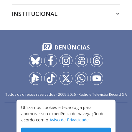
INSTITUCIONAL
DENÚNCIAS
Todos os direitos reservados - 2009-
2026
- Rádio e Televisão Record S.A
Utilizamos cookies e tecnologia para
CARREIRA
FALE CONOSCO
PRIVACIDADE
aprimorar sua experiência de navegação de
TERMOS E CONDIÇÕES DE USO
acordo com o
Aviso de Privacidade
.