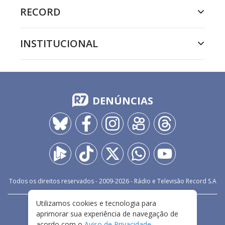
RECORD
INSTITUCIONAL
DENÚNCIAS
Todos os direitos reservados - 2009-
2026
- Rádio e Televisão Record S.A
Utilizamos cookies e tecnologia para
CARREIRA
FALE CONOSCO
PRIVACIDADE
aprimorar sua experiência de navegação de
TERMOS E CONDIÇÕES DE USO
acordo com o
Aviso de Privacidade
.