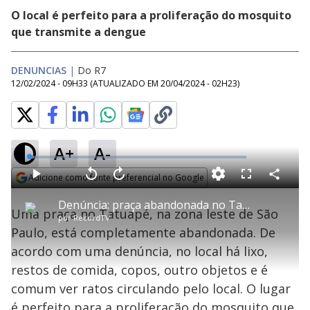
O local é perfeito para a proliferação do mosquito
que transmite a dengue
DENUNCIAS
|
Do R7
12/02/2024 - 09H33
(ATUALIZADO EM
20/04/2024 - 02H23
)
A+
A-
L
o
a
Adicione como fonte preferencial no Google
d
C
P
V
A
P
F
e
o
l
o
v
u
Opens in new window
d
m
a
l
a
l
:
Denúncia: praça abandonada no Tatuapé tem lixo, restos de comida e ratos circulando pelo local
p
y
t
n
l
2
Uma praça no Tatuapé, na zona leste de São
a
a
ç
s
.
por
RecordTV
r
r
a
c
3
t
1
r
l
r
7
Paulo, está completamente abandonada. De
i
0
1
e
%
l
s
0
e
h
acordo com uma denúncia, no local há lixo,
e
s
n
a
g
e
r
u
g
restos de comida, copos, outro objetos e é
n
u
a
d
n
o
d
comum ver ratos circulando pelo local. O lugar
s
o
s
é perfeito para a proliferação do mosquito que