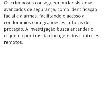
y
Os criminosos conseguem burlar sistemas
M
avançados de segurança, como identificação
V
u
d
o
facial e alarmes, facilitando o acesso a
condomínios com grandes estruturas de
i
proteção. A investigação busca entender o
esquema por trás da clonagem dos controles
d
remotos.
e
o