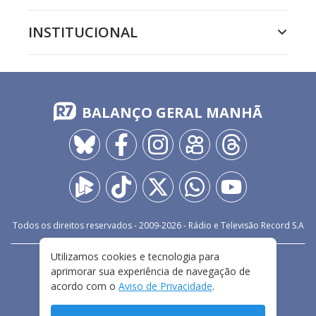
INSTITUCIONAL
BALANÇO GERAL MANHÃ
Todos os direitos reservados - 2009-
2026
- Rádio e Televisão Record S.A
Utilizamos cookies e tecnologia para
CARREIRA
FALE CONOSCO
PRIVACIDADE
aprimorar sua experiência de navegação de
TERMOS E CONDIÇÕES DE USO
acordo com o
Aviso de Privacidade
.