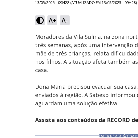
13/05/2025 - 09H28
(ATUALIZADO EM
13/05/2025 - 09H28
)
Loaded
:
35.85%
A+
A-
Ativar
Som
Moradores da Vila Sulina, na zona nor
três semanas, após uma intervenção d
mãe de três crianças, relata dificulda
nos filhos. A situação afeta também a
casa.
Dona Maria precisou evacuar sua casa
enviados à região. A Sabesp informou 
aguardam uma solução efetiva.
Assista aos conteúdos da RECORD de 
FALTA DE ÁGUA
ZONA N