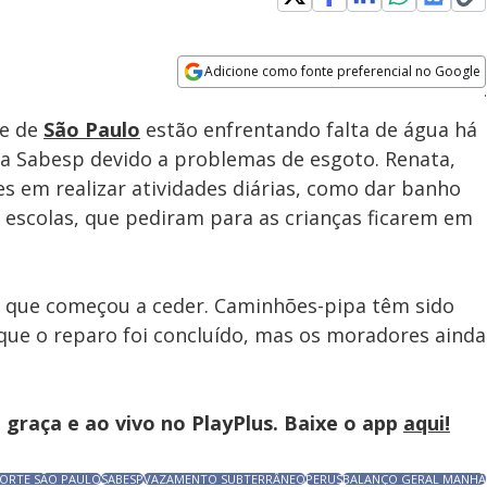
Adicione como fonte preferencial no Google
Subtitles
Velocidade
Opens in new window
te de
São Paulo
estão enfrentando falta de água há
a Sabesp devido a problemas de esgoto. Renata,
des em realizar atividades diárias, como dar banho
s escolas, que pediram para as crianças ficarem em
, que começou a ceder. Caminhões-pipa têm sido
que o reparo foi concluído, mas os moradores ainda
graça e ao vivo no PlayPlus. Baixe o app
aqui!
ORTE SÃO PAULO
SABESP
VAZAMENTO SUBTERRÂNEO
PERUS
BALANÇO GERAL MANHÃ