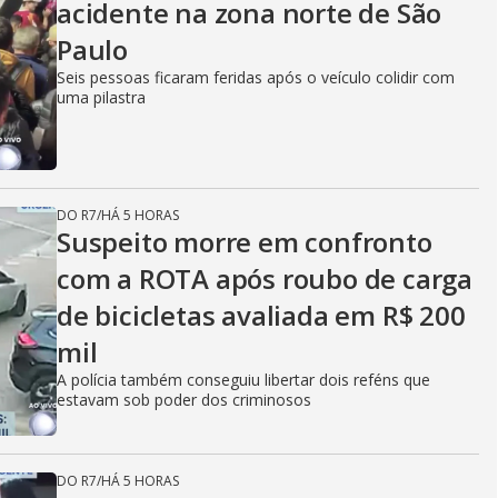
acidente na zona norte de São
Paulo
Seis pessoas ficaram feridas após o veículo colidir com
uma pilastra
DO R7
/
HÁ 5 HORAS
Suspeito morre em confronto
com a ROTA após roubo de carga
de bicicletas avaliada em R$ 200
mil
A polícia também conseguiu libertar dois reféns que
estavam sob poder dos criminosos
DO R7
/
HÁ 5 HORAS