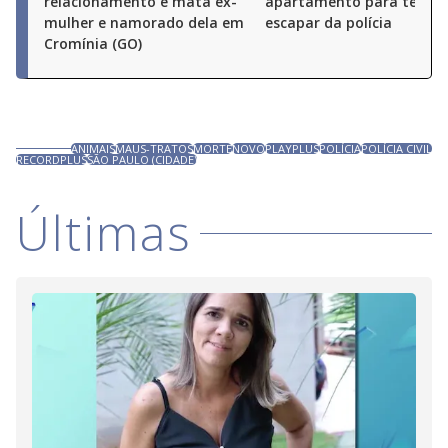
relacionamento e mata ex-
apartamento para tentar
mulher e namorado dela em
escapar da polícia
Cromínia (GO)
ANIMAIS
MAUS-TRATOS
MORTE
NOVO
PLAYPLUS
POLÍCIA
POLÍCIA CIVIL
RECORDPLUS
SÃO PAULO (CIDADE)
Últimas