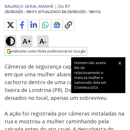
BALANÇO GERAL MANHÃ
|
Do R7
28/08/2025 - 08H15
(ATUALIZADO EM
28/08/2025 - 08H15
)
A+
A-
Loaded
:
81.90%
Adicione como fonte preferencial no Google
Subtitles
Ativar
Som
Opens in new window
Homem não aceita
Câmeras de segurança capturaram o momento
fim do
relacionamento e
em que uma mulher abandona onze filhotes de
mata ex-mulher e
cachorro dentro de uma caixa jogada em uma
namorado dela em
Cromínia (GO)
lixeira de Londrina (PR). Dos onze filhotes
deixados no local, apenas um sobreviveu.
A ação foi registrada por câmeras instaladas na
rua e mostrou a mulher caminhando pela
calçada antes do ato cruel. A descoberta do