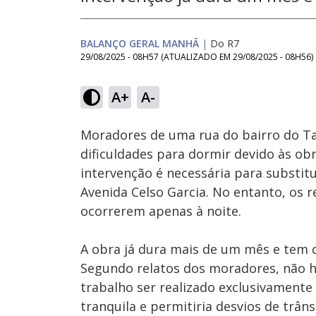
BALANÇO GERAL MANHÃ
|
Do R7
29/08/2025 - 08H57
(ATUALIZADO EM
29/08/2025 - 08H56
)
Loaded
:
20.84%
A+
A-
Ativar
Som
Moradores de uma rua do bairro do 
dificuldades para dormir devido às ob
intervenção é necessária para substitu
Avenida Celso Garcia. No entanto, os 
ocorrerem apenas à noite.
A obra já dura mais de um mês e tem c
Segundo relatos dos moradores, não h
trabalho ser realizado exclusivamente
tranquila e permitiria desvios de trân