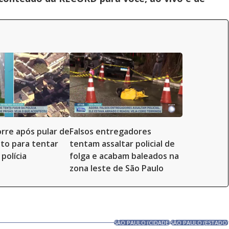
re após pular de
Falsos entregadores
to para tentar
tentam assaltar policial de
polícia
folga e acabam baleados na
zona leste de São Paulo
SÃO PAULO (CIDADE)
SÃO PAULO (ESTADO)