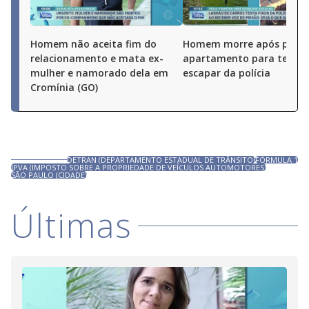
Homem não aceita fim do
Homem morre após pular
relacionamento e mata ex-
apartamento para tentar
mulher e namorado dela em
escapar da polícia
Cromínia (GO)
DETRAN (DEPARTAMENTO ESTADUAL DE TRÂNSITO)
FÓRMULA 1
IPVA (IMPOSTO SOBRE A PROPRIEDADE DE VEÍCULOS AUTOMOTORES)
SÃO PAULO (CIDADE)
Últimas