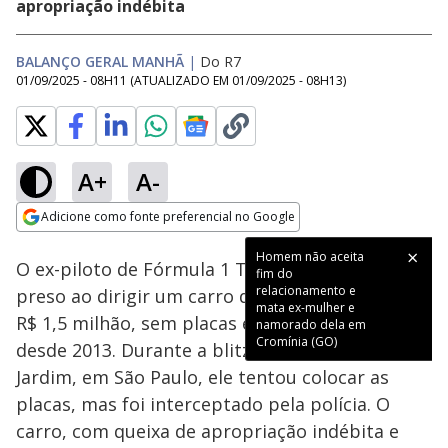
apropriação indébita
BALANÇO GERAL MANHÃ
|
Do R7
01/09/2025 - 08H11
(ATUALIZADO EM
01/09/2025 - 08H13
)
A+
A-
Loaded
:
28.08%
Adicione como fonte preferencial no Google
Subtitles
Ativar
Som
Opens in new window
Homem não aceita
O ex-piloto de Fórmula 1 Tarso Marques foi
fim do
relacionamento e
preso ao dirigir um carro de luxo avaliado em
mata ex-mulher e
R$ 1,5 milhão, sem placas e com dívidas de IPVA
namorado dela em
Cromínia (GO)
desde 2013. Durante a blitz na ponte Cidade
Jardim, em São Paulo, ele tentou colocar as
placas, mas foi interceptado pela polícia. O
carro, com queixa de apropriação indébita e