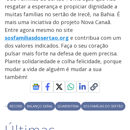
y
resgatar a esperança e propiciar dignidade a
M
V
u
d
muitas famílias no sertão de Irecê, na Bahia. É
o
mais uma inciativa do projeto Nova Canaã.
i
Entre agora mesmo no site
sosfamiliasdosertao.org
e contribua com um
dos valores indicados. Faça o seu coração
d
pulsar mais forte na defesa de quem precisa.
Plante solidariedade e colha felicidade, porque
e
mudar a vida de alguém é mudar a sua
também!
o
RECORD
BALANÇO GERAL
QUARENTENA
SOS FAMÍLIAS DO SERTÃO