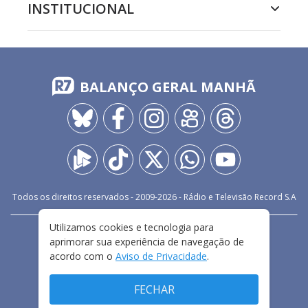
INSTITUCIONAL
BALANÇO GERAL MANHÃ
Todos os direitos reservados - 2009-
2026
- Rádio e Televisão Record S.A
Utilizamos cookies e tecnologia para
CARREIRA
FALE CONOSCO
PRIVACIDADE
aprimorar sua experiência de navegação de
TERMOS E CONDIÇÕES DE USO
acordo com o
Aviso de Privacidade
.
FECHAR