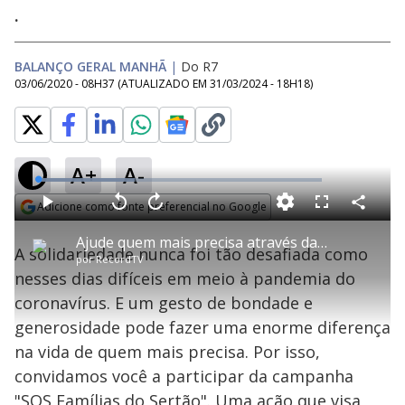
.
BALANÇO GERAL MANHÃ
|
Do R7
03/06/2020 - 08H37
(ATUALIZADO EM
31/03/2024 - 18H18
)
A+
A-
L
o
a
Adicione como fonte preferencial no Google
d
C
P
V
A
P
F
e
o
l
o
v
u
Opens in new window
d
m
a
l
a
l
:
Ajude quem mais precisa através da campanha "SOS Famílias do Sertão"
p
y
t
n
l
3
A solidariedade nunca foi tão desafiada como
a
a
ç
s
4
por
RecordTV
r
r
a
c
.
t
1
r
l
r
1
nesses dias difíceis em meio à pandemia do
i
0
1
e
5
l
s
0
e
%
h
coronavírus. E um gesto de bondade e
e
s
n
a
g
e
r
u
g
generosidade pode fazer uma enorme diferença
n
u
a
d
n
o
d
na vida de quem mais precisa. Por isso,
s
o
s
convidamos você a participar da campanha
"SOS Famílias do Sertão". Uma ação que visa